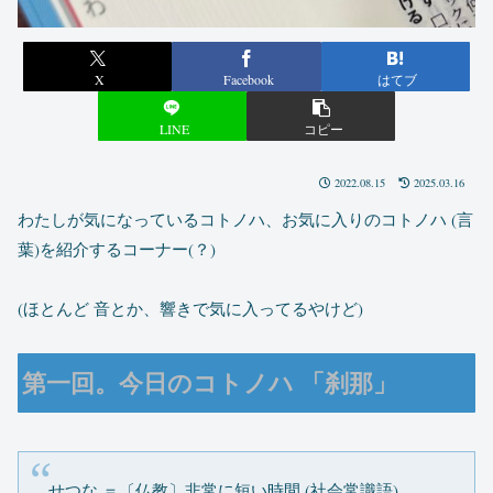
X
Facebook
はてブ
LINE
コピー
2022.08.15
2025.03.16
わたしが気になっているコトノハ、お気に入りのコトノハ (言
葉)を紹介するコーナー(？)
(ほとんど 音とか、響きで気に入ってるやけど)
第一回。今日のコトノハ 「刹那」
せつな ＝〔仏教〕非常に短い時間 (社会常識語)