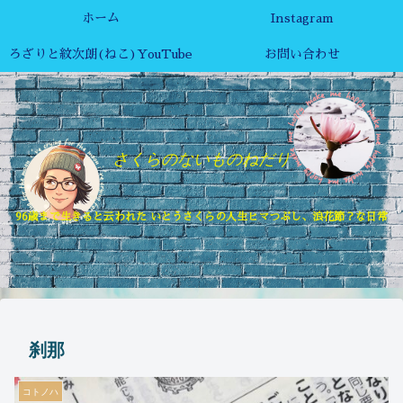
ホーム
Instagram
ろざりと紋次朗(ねこ)YouTube
お問い合わせ
さくらのないものねだり
96歳まで生きると云われた いとうさくらの人生ヒマつぶし、浪花節？な日常
刹那
コトノハ