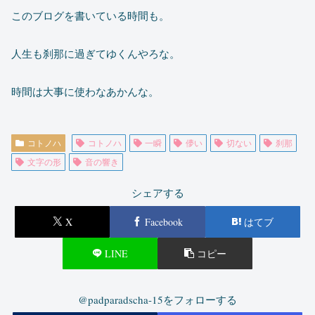
このブログを書いている時間も。
人生も刹那に過ぎてゆくんやろな。
時間は大事に使わなあかんな。
コトノハ
コトノハ
一瞬
儚い
切ない
刹那
文字の形
音の響き
シェアする
X
Facebook
はてブ
LINE
コピー
@padparadscha-15をフォローする