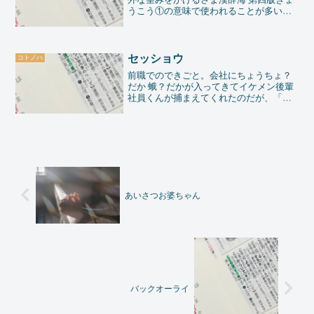
うこう①の意味で使われることが多いか
な。意味の割には、濁音が入ってるので
「思いがけない」のに、狙ってる感があ
る。大体、漢字の組み合わせって意味を
想像できるものがあるん...
セッショウ
コトノハ
前職でのできごと。会社にちょうちょ？
だか 蛾？だかが入ってきてイケメン後輩
社員くんが捕まえてくれたのだが、「殺
生（せっしょう）しますか？」とあたし
に聞いてきた。「そ、それだけは、、、
逃してあげてください」とこたえたのだ
が、近くに居た某有名大...
あいさつお婆ちゃん
バックオーライ