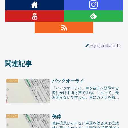
@padparadscha-15
関連記事
バックオーライ
コトノハ
「バックオーライ」車を後方へ誘導する
際にかける掛け声ですね。これって、最
近聞かないですよね。車にカメラを着け
るようになったからだろうけど。今日、
警察署の前を通ったら、若い女性が、バ
ックオーライしてました。”バックオーラ
イしてた”と表現したの...
僥倖
コトノハ
僥倖①思いがけない幸運を得るさま②法
外な望みをかけるさま漢辞海 第四版ぎょ