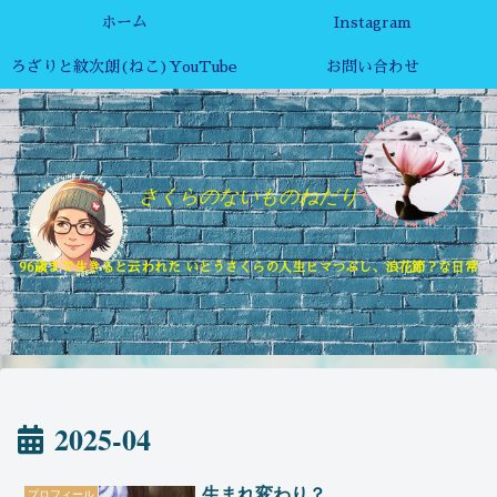
ホーム
Instagram
ろざりと紋次朗(ねこ)YouTube
お問い合わせ
さくらのないものねだり
96歳まで生きると云われた いとうさくらの人生ヒマつぶし、浪花節？な日常
2025-04
生まれ変わり？
プロフィール