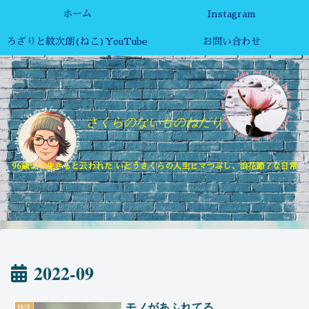
ホーム
Instagram
ろざりと紋次朗(ねこ)YouTube
お問い合わせ
さくらのないものねだり
96歳まで生きると云われた いとうさくらの人生ヒマつぶし、浪花節？な日常
2022-09
モノがあふれてる
雑談