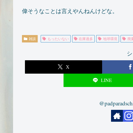
偉そうなことは言えやんねんけどな。
雑談
もったいない
在庫過多
地球環境
廃
シ
X
LINE
@padparad