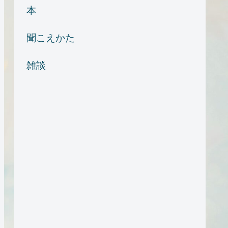
本
聞こえかた
雑談