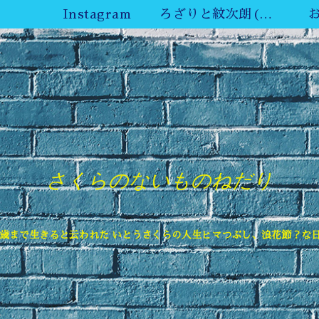
Instagram
ろざりと紋次朗(ねこ)YouTube
さくらのないものねだり
6歳まで生きると云われた いとうさくらの人生ヒマつぶし、浪花節？な