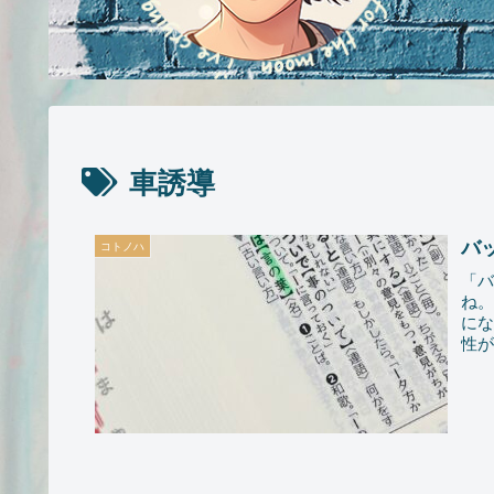
車誘導
バ
コトノハ
「
ね
に
性が
現し