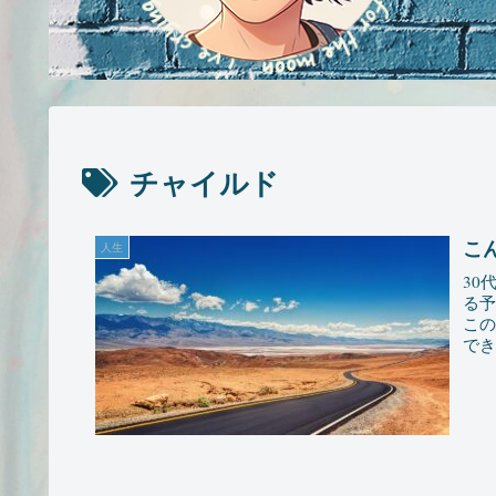
チャイルド
こ
人生
30
る予
こ
で
な、と