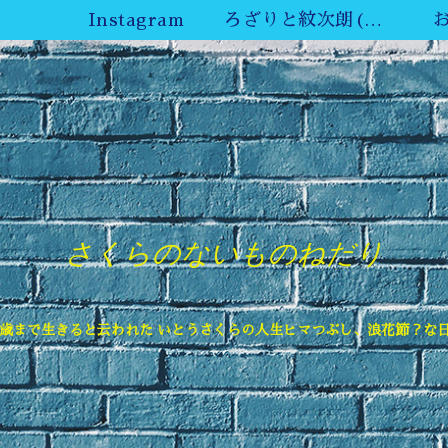
Instagram
ろざりと紋次朗(ねこ)YouTube
さくらのないものねだり
6歳まで生きると云われた いとうさくらの人生ヒマつぶし、浪花節？な