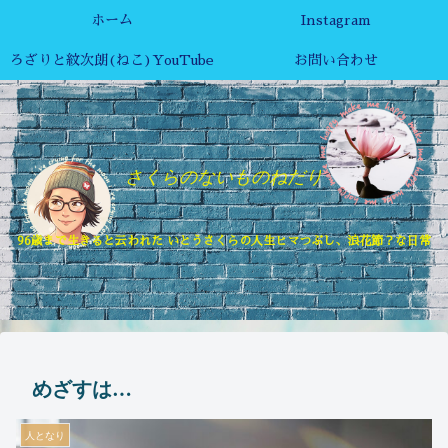
ホーム
Instagram
ろざりと紋次朗(ねこ)YouTube
お問い合わせ
さくらのないものねだり
96歳まで生きると云われた いとうさくらの人生ヒマつぶし、浪花節？な日常
めざすは…
人となり