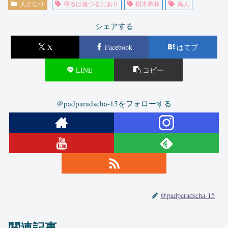
人となり
得るは捨つるにあり
樹木希林
為人
シェアする
X
Facebook
はてブ
LINE
コピー
@padparadscha-15をフォローする
@padparadscha-15
関連記事