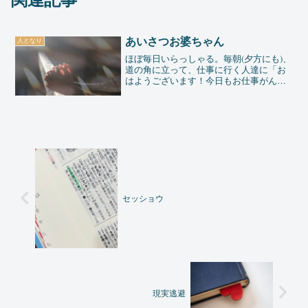
あいさつお婆ちゃん
人となり
ほぼ毎日いらっしゃる。毎朝(夕方にも)、
道の角に立って、仕事に行く人達に「お
はようございます！今日もお仕事がんば
って！」と声を掛けているお婆ちゃんが
居ます。夕方に会うときは、「今日もお
仕事、お疲れ様でした」と。70代くらい
かな。小柄で、可愛...
セッショウ
現実逃避